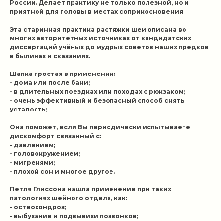
России. Делает практику не только полезной, но и
приятной для головы в местах соприкосновения.
Эта старинная практика растяжки шеи описана во
многих авторитетных источниках от кандидатских
диссертаций учёных до мудрых советов наших предков
в былинах и сказаниях.
Шапка простая в применении:
- дома или после бани;
- в длительных поездках или походах с рюкзаком;
- очень эффективный и безопасный способ снять
усталость;
Она поможет, если Вы периодически испытываете
дискомфорт связанный с:
- давлением;
- головокружением;
- мигренями;
- плохой сон и многое другое.
Петля Глиссона нашла применение при таких
патологиях шейного отдела, как:
- остеохондроз;
- выбухание и подвывихи позвонков;